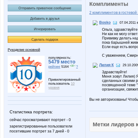
Комплименты
Отправить приватное сообщение
2 комплиментов в гостевой 
Добавить в друзья
Bosko
07.04.2011 
Игнорировать
Ольга, здравствуйте
Ни как не могу отве
Прививку делать на
Сделать подарок
пока барышней живе
Если еще есть вопро
Рукоделие основной
С уважением, Смирн
популярность:
5479 место
Лилия К
29.10.200
+10 ↑
рейтинг
5164
?
Здравствуйте!
Меня зовут Лилия) 
Привилегированный
сделанных своими р
пользователь
10
посвященной теме "Н
уровня
организации, свяжит
Вы не авторизованы! Чтоб
Статистика портрета:
сейчас просматривают портрет - 0
Метки лидеров
зарегистрированные пользователи
посетившие портрет за 7 дней - 0