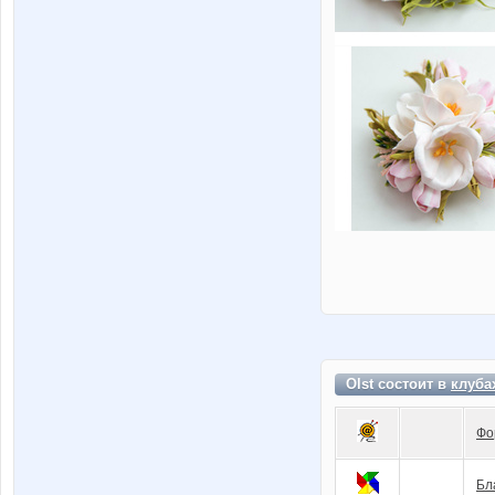
Olst состоит в
клуба
Фо
Бл